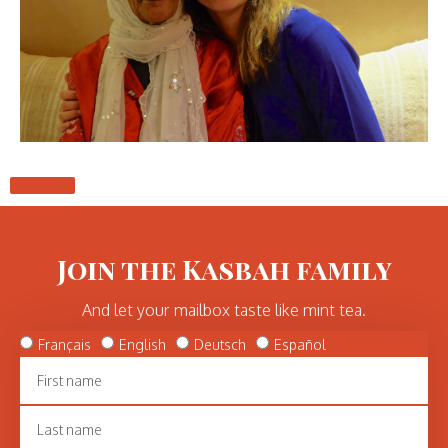
Retour
Join the Kasbah family
And let your mailbox taste like mint tea.
Français
English
Deutsch
Español